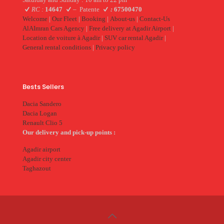
RC :
14647
–
Patente
:
67500470
Welcome
|
Our Fleet
|
Booking
|
About-us
|
Contact-Us
AlAImran Cars Agency
|
Free delivery at Agadir Airport
|
Location de voiture à Agadir
|
SUV car rental Agadir
|
General rental conditions
|
Privacy policy
Bests Sellers
Dacia Sandero
Dacia Logan
Renault Clio 5
Our delivery and pick-up points :
Agadir airport
Agadir city center
Taghazout