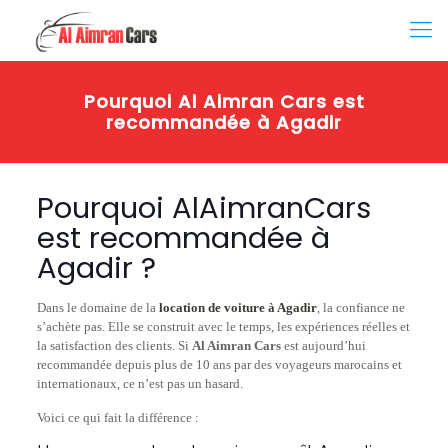
Pourquoi Al Aimran Cars est
recommandée à Agadir
Pourquoi AlAimranCars
est recommandée à
Agadir ?
Dans le domaine de la
location de voiture à Agadir
, la confiance ne
s’achète pas. Elle se construit avec le temps, les expériences réelles et
la satisfaction des clients. Si
Al Aimran Cars
est aujourd’hui
recommandée depuis plus de 10 ans par des voyageurs marocains et
internationaux, ce n’est pas un hasard.
Voici ce qui fait la différence :