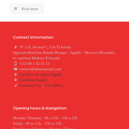
Read more
Contact information:
N° 116, Secteur C, Cite El houda.
Opposite Bilal ben Rabah Mosque – Agadir – Morocco.Proximity
to carrefour Markect El houda
+212 66 1 42 51 15
contact@alaimrancars.com
Location de voiture Agadir
Car Rental Agadir
AlAimran Cars
|
Cars &Price
Opening hours & Navigation
Monday Thursday : 9h a 13h – 15h a 22h
Friday : 9h to 12h – 15h to 22h
Saturday and Sunday : 10 am to 22 pm