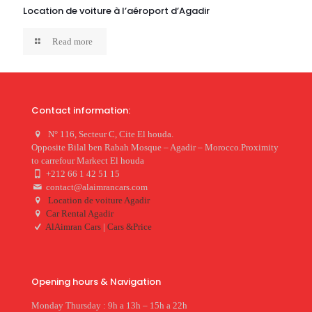
Location de voiture à l’aéroport d’Agadir
Read more
Contact information:
N° 116, Secteur C, Cite El houda.
Opposite Bilal ben Rabah Mosque – Agadir – Morocco.Proximity
to carrefour Markect El houda
+212 66 1 42 51 15
contact@alaimrancars.com
Location de voiture Agadir
Car Rental Agadir
AlAimran Cars
|
Cars &Price
Opening hours & Navigation
Monday Thursday : 9h a 13h – 15h a 22h