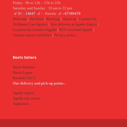
Friday : 9h to 12h – 15h to 22h
Saturday and Sunday : 10 am to 22 pm
RC :
14647
–
Patente
:
67500470
Welcome
|
Our Fleet
|
Booking
|
About-us
|
Contact-Us
AlAImran Cars Agency
|
Free delivery at Agadir Airport
|
Location de voiture à Agadir
|
SUV car rental Agadir
|
General rental conditions
|
Privacy policy
Bests Sellers
Dacia Sandero
Dacia Logan
Renault Clio 5
Our delivery and pick-up points :
Agadir airport
Agadir city center
Taghazout