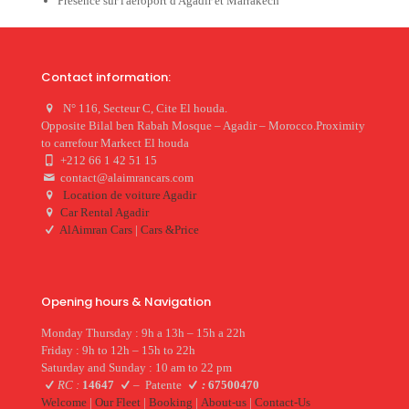
Présence sur l'aéroport d'Agadir et Marrakech
Contact information:
N° 116, Secteur C, Cite El houda.
Opposite Bilal ben Rabah Mosque – Agadir – Morocco.Proximity
to carrefour Markect El houda
+212 66 1 42 51 15
contact@alaimrancars.com
Location de voiture Agadir
Car Rental Agadir
AlAimran Cars
|
Cars &Price
Opening hours & Navigation
Monday Thursday : 9h a 13h – 15h a 22h
Friday : 9h to 12h – 15h to 22h
Saturday and Sunday : 10 am to 22 pm
RC :
14647
–
Patente
:
67500470
Welcome
|
Our Fleet
|
Booking
|
About-us
|
Contact-Us