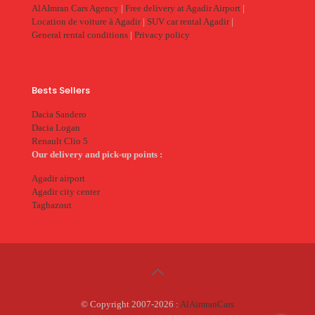
AlAImran Cars Agency
|
Free delivery at Agadir Airport
|
Location de voiture à Agadir
|
SUV car rental Agadir
|
General rental conditions
|
Privacy policy
Bests Sellers
Dacia Sandero
Dacia Logan
Renault Clio 5
Our delivery and pick-up points :
Agadir airport
Agadir city center
Taghazout
© Copyright 2007-2026 :
AlAimranCars